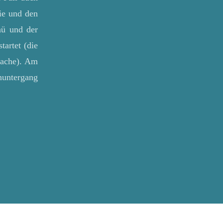
ie und den
ü und der
artet (die
mache). Am
nuntergang